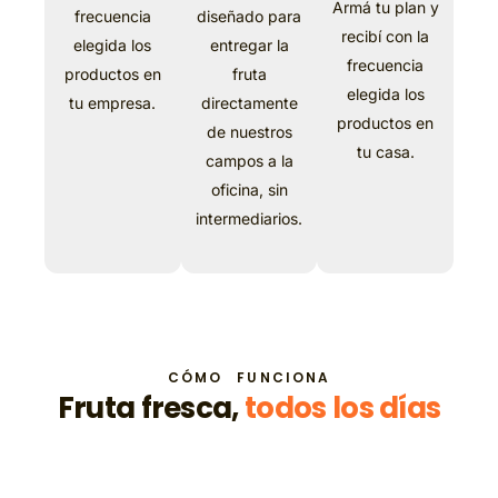
Armá tu plan y
frecuencia
diseñado para
recibí con la
elegida los
entregar la
frecuencia
productos en
fruta
elegida los
tu empresa.
directamente
productos en
de nuestros
tu casa.
campos a la
oficina, sin
intermediarios.
CÓMO
FUNCIONA
F
r
u
t
a
f
r
e
s
c
a
,
t
o
d
o
s
l
o
s
d
í
a
s