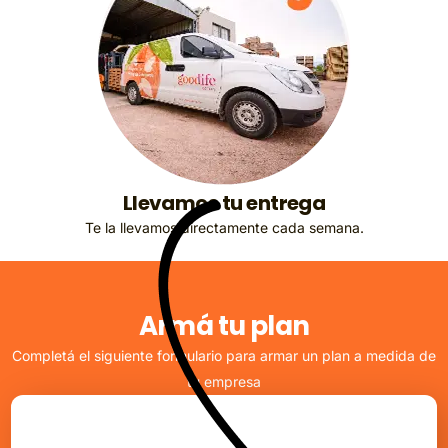
Llevamos tu entrega
Te la llevamos directamente cada semana.
A
r
m
á
t
u
p
l
a
n
Completá el siguiente formulario para armar un plan a medida de
tu empresa