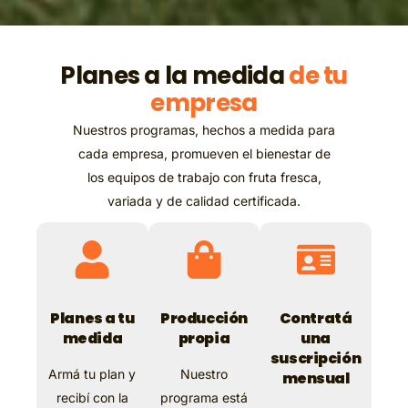
P
l
a
n
e
s
a
l
a
m
e
d
i
d
a
d
e
t
u
e
m
p
r
e
s
a
Nuestros programas, hechos a medida para
cada empresa, promueven el bienestar de
los equipos de trabajo con fruta fresca,
variada y de calidad certificada.
Planes a tu
Producción
Contratá
medida
propia
una
suscripción
Armá tu plan y
Nuestro
mensual
recibí con la
programa está