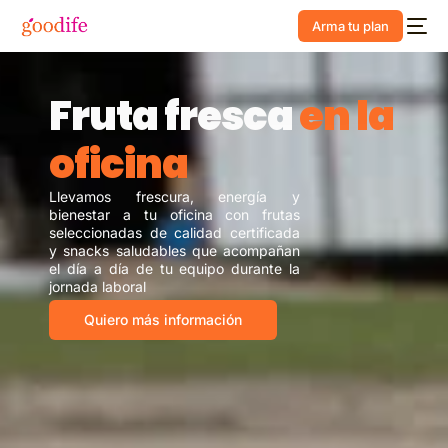
Arma tu plan
F
r
u
t
a
f
r
e
s
c
a
e
n
l
a
o
f
i
c
i
n
a
L
l
e
v
a
m
o
s
f
r
e
s
c
u
r
a
,
e
n
e
r
g
í
a
y
b
i
e
n
e
s
t
a
r
a
t
u
o
f
i
c
i
n
a
c
o
n
f
r
u
t
a
s
s
e
l
e
c
c
i
o
n
a
d
a
s
d
e
c
a
l
i
d
a
d
c
e
r
t
i
f
i
c
a
d
a
y
s
n
a
c
k
s
s
a
l
u
d
a
b
l
e
s
q
u
e
a
c
o
m
p
a
ñ
a
n
e
l
d
í
a
a
d
í
a
d
e
t
u
e
q
u
i
p
o
d
u
r
a
n
t
e
l
a
j
o
r
n
a
d
a
l
a
b
o
r
a
l
Quiero más información